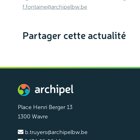
f.fontaine@archipelbw.be
Partager cette actualité
Place Henri Berger 13
1300 Wavre
b.truyers@archipelbw.be