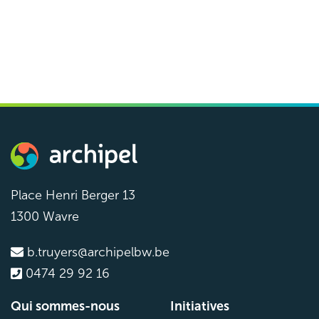
Groupe de coordination
Archipel
Groupe de coordination
Réunion
13h – 16h
Bureau Archipel
Place Henri Berger 13
1300 Wavre
b.truyers@archipelbw.be
0474 29 92 16
Qui sommes-nous
Initiatives