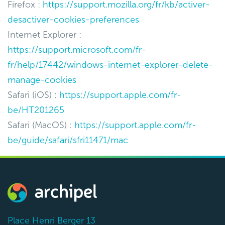
Firefox :
https://support.mozilla.org/fr/kb/activer-
desactiver-cookies-preferences
Internet Explorer :
https://support.microsoft.com/fr-
fr/help/17442/windows-internet-explorer-delete-
manage-cookies
Safari (iOS) :
https://support.apple.com/fr-
be/HT201265
Safari (MacOS) :
https://support.apple.com/fr-
be/guide/safari/sfri11471/mac
Place Henri Berger 13