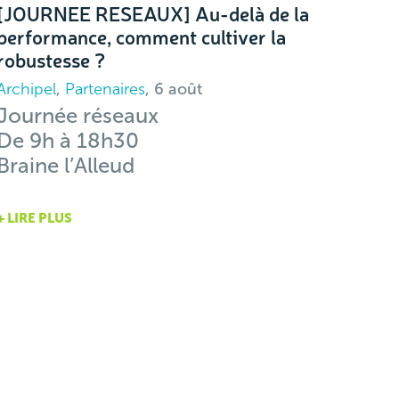
[JOURNEE RESEAUX] Au-delà de la
performance, comment cultiver la
robustesse ?
Archipel
,
Partenaires
, 6 août
Journée réseaux
De 9h à 18h30
Braine l’Alleud
+ LIRE PLUS
[CINE-DEBAT] « Les rêveurs » – la
santé mentale des jeunes : quels outils