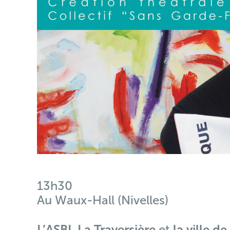
13h30
Au Waux-Hall (Nivelles)
L’ASBL La Traversière
et
la ville de