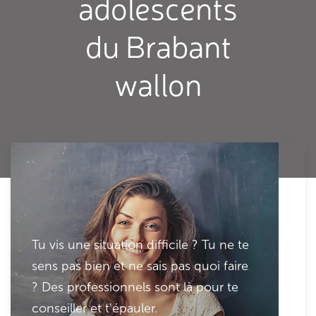
adolescents
du Brabant
wallon
Tu vis une situation difficile ? Tu ne te
sens pas bien et ne sais pas quoi faire
? Des professionnels sont là pour te
conseiller et t'épauler.