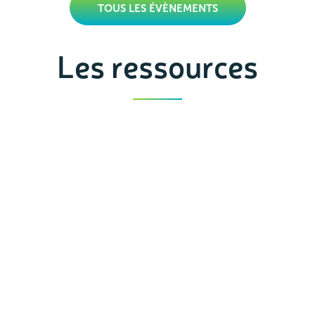
TOUS LES ÉVÈNEMENTS
Les ressources