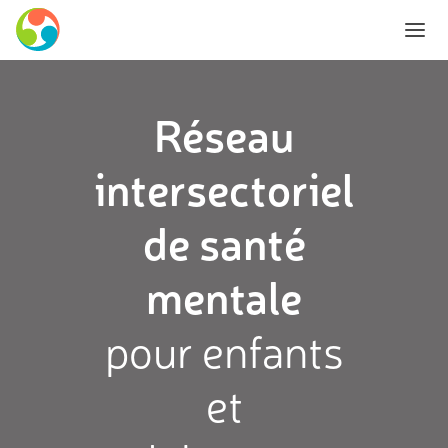
Réseau
intersectoriel
de santé
mentale
pour enfants
et