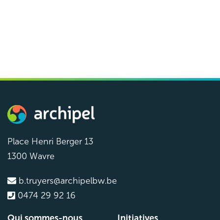
Groupe de coordination
Archipel
Groupe de coordination
Réunion
13h – 16h
Bureau Archipel
Place Henri Berger 13
1300 Wavre
b.truyers@archipelbw.be
0474 29 92 16
Qui sommes-nous
Initiatives