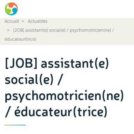
Accueil
Actualités
[JOB] assistant(e) social(e) / psychomotricien(ne) /
éducateur(trice)
[JOB] assistant(e)
social(e) /
psychomotricien(ne)
/ éducateur(trice)