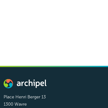
De 9h à 18h30
Braine l’Alleud
[CINE-DEBAT] « Les rêveurs » – la santé
mentale des jeunes : quels outils pour les
soutenir ?
Archipel
Partenaires
Ciné-débat
Dès 19h30
Nivelles
Place Henri Berger 13
1300 Wavre