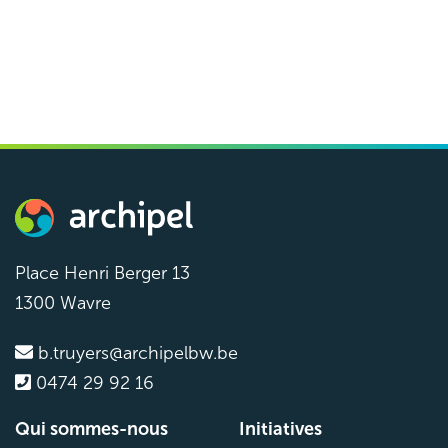
Groupe de coordination
Archipel
Groupe de coordination
Réunion
13h – 16h
Bureau Archipel
Place Henri Berger 13
1300 Wavre
b.truyers@archipelbw.be
0474 29 92 16
Qui sommes-nous
Initiatives