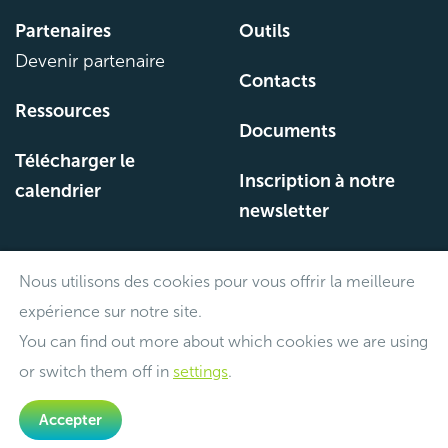
Partenaires
Outils
Devenir partenaire
Contacts
Ressources
Documents
Télécharger le
Inscription à notre
calendrier
newsletter
Nous utilisons des cookies pour vous offrir la meilleure
©archipel.be
expérience sur notre site.
Politique des Cookies
You can find out more about which cookies we are using
or switch them off in
settings
.
Made with
by
CBTW
Accepter